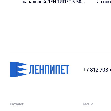
канальный ЛЕНПИПЕТ 5-50
авток
мкл
канал
мл
+7 812 703-
Каталог
Меню